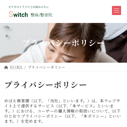
コ
ナ
ン
ビ
テ
ゲ
ン
ー
ツ
シ
へ
ョ
ス
ン
プライバシーポリシー
キ
に
ッ
移
プ
動
HOME
プライバシーポリシー
プライバシーポリシー
めばえ保育園（以下，「当社」といいます。）は，本ウェブサ
イト上で提供するサービス（以下,「本サービス」といいま
す。）における，ユーザーの個人情報の取扱いについて，以下
のとおりプライバシーポリシー（以下，「本ポリシー」といい
ます。）を定めます。